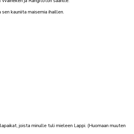
n Waiheken ja Rangitoton saarille.
sen kauniita maisemia ihaillen.
alapaikat, joista minulle tuli mieleen Lappi. (Huomaan muuten