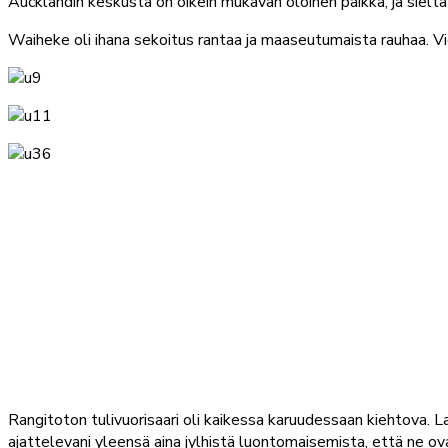
Aucklandin keskusta on oikein mukavan oloinen paikka, ja sieltä 
Waiheke oli ihana sekoitus rantaa ja maaseutumaista rauhaa. Vie
Rangitoton tulivuorisaari oli kaikessa karuudessaan kiehtova. 
ajattelevani yleensä aina jylhistä luontomaisemista, että ne ova