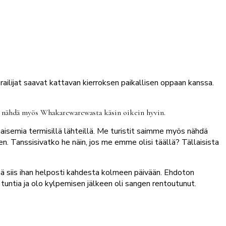
ailijat saavat kattavan kierroksen paikallisen oppaan kanssa.
in nähdä myös Whakarewarewasta käsin oikein hyvin.
aisemia termisillä lähteillä. Me turistit saimme myös nähdä
rten. Tanssisivatko he näin, jos me emme olisi täällä? Tällaisista
tää siis ihan helposti kahdesta kolmeen päivään. Ehdoton
 tuntia ja olo kylpemisen jälkeen oli sangen rentoutunut.