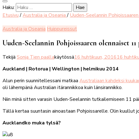
Haku:
Etusivu
/
Australia ja Oseania
/
Uuden-Seelannin Pohjoissaaren
Australia ja Oseania
Huippureissut
Uuden-Seelannin Pohjoissaaren olennaiset 11 
Tekijä
Sonja Tien paalla
käytössä
16 huhtikuun, 2016
16 huhtik
Auckland | Rotorua
| Wellington
| helmikuu 2014
Alun perin suunnitellessani matkaa
Australiaan kahdeksi kuuka
oli lähempänä Australian itärannikkoa kuin länsirannikko.
Niin minä sitten varasin Uuden-Seelannin tutkailemiseen 11 pä
Tällä kertaa suuntasin ainoastaan Pohjoissarelle. Olin kuullut 
Aucklandko muka tylsä?