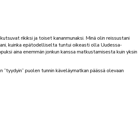
utsuvat rikiksi ja toiset kananmunaksi. Minä olin reissustani
jaani, kuinka epätodelliselta tuntui oikeasti olla Uudessa-
n lopuksi aina enemmän jonkun kanssa matkustamisesta kuin yksin
joten ”tyydyin” puolen tunnin käveläymatkan päässä olevaan