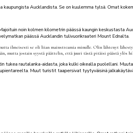
 kaupungista Aucklandista. Se on kuulemma tylsä. Omat kokemuk
. Majoituin noin kolmen kilometrin päässä kaungin keskustasta Au
ävelymatkan päässä Aucklandin tulivuorikraateri Mount Ednalta.
utta ilmeisesti se oli liian mainstreamia minulle. Olin lähtenyt lähest
 mutta jostain syystä päättelin, että juuri tästä pitäisi päästä ylös hiki
ä otin tukea rautalanka-aidasta, joka kulki oikealla puolellani. Mu
pientareelta. Muut turistit taapersivat tyytyväisinä jalkakäytävä