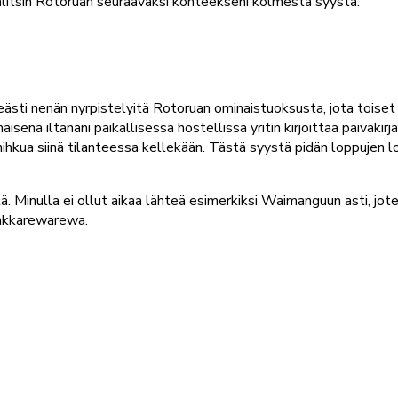
Valitsin Rotoruan seuraavaksi kohteekseni kolmesta syystä:
ästi nenän nyrpistelyitä Rotoruan ominaistuoksusta, jota toiset k
isenä iltanani paikallisessa hostellissa yritin kirjoittaa päiväkir
ut hihkua siinä tilanteessa kellekään. Tästä syystä pidän loppuje
itä. Minulla ei ollut aikaa lähteä esimerkiksi Waimanguun asti, 
akkarewarewa.