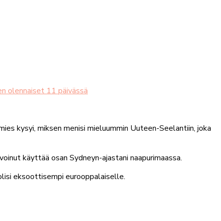
en olennaiset 11 päivässä
s mies kysyi, miksen menisi mieluummin Uuteen-Seelantiin, joka
 voinut käyttää osan Sydneyn-ajastani naapurimaassa.
olisi eksoottisempi eurooppalaiselle.