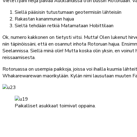
Vietettyäni neljä päivää Aucklandissa otin bussin Rotoruaan. 
Siellä pääsisin tutustumaan geotermisiin lähteisiin
Rakastan kananmunan hajua
Sieltä tehdään retkiä Matamataan Hobittilaan
Ok, numero kakkonen on tietysti vitsi. Mutta! Olen lukenut hirve
niin täpinöissäni, että en osannut inhota Rotoruan hajua. Ensimmä
Seelannissa. Siellä minä olin! Mutta koska olin yksin, en voin
reissaamisesta.
Rotoruassa on usempia paikkoja, joissa voi ihailla kuumia lähte
Whakarewarewan maorikylään. Kylän nimi lausutaan muuten F
Paikalliset asukkaat toimivat oppaina.