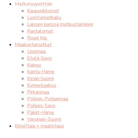
Matkatyypeittäin
Kaupunkilomat
Luontomatkailu
Lapsen kanssa matkustaminen
Rantalomat
Road trip
Maakuntamatkat
Uusimaa
Etelä-Savo
Kainuu
Kanta-Häme
Keski-Suomi
Kymenlaakso
Pirkanmaa
Pohjois-Pohjanmaa
Pohjois-Savo
Päijät-Häme
Varsinais-Suomi
Kirjoittaja + maalistaus