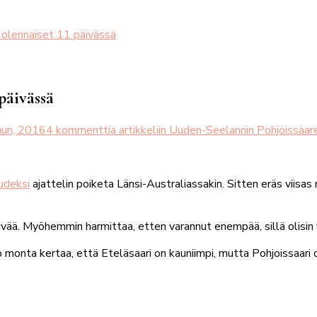
 olennaiset 11 päivässä
päivässä
uun, 2016
4 kommenttia
artikkeliin Uuden-Seelannin Pohjoissaar
udeksi
ajattelin poiketa Länsi-Australiassakin. Sitten eräs viisa
ivää. Myöhemmin harmittaa, etten varannut enempää, sillä olisin
jo monta kertaa, että Eteläsaari on kauniimpi, mutta Pohjoissaari 