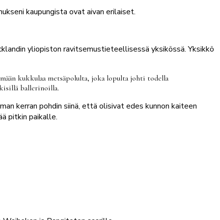
seni kaupungista ovat aivan erilaiset.
cklandin yliopiston ravitsemustieteellisessä yksikössä. Yksikkö
ymään kukkulaa metsäpolulta, joka lopulta johti todella
sillä ballerinoilla.
utaman kerran pohdin siinä, että olisivat edes kunnon kaiteen
ä pitkin paikalle.