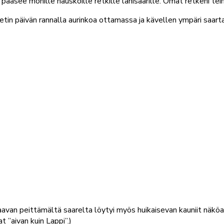
pääsee monille hauskoille retkille lähisaarille. Omat retkeni tei
tin päivän rannalla aurinkoa ottamassa ja kävellen ympäri saarta 
Laavan peittämältä saarelta löytyi myös huikaisevan kauniit näkö
t ”aivan kuin Lappi”.)