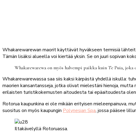
Whakarewarewan maorit käyttävät hyväkseen termisiä lähteitä ni
Tämän lisäksi alueella voi kiertää yksin. Se on juuri sopivan ko
Whakarewarewa on myös halvempi paikka kuin Te Puia, joka on
Whakarewarewassa saa siis kaksi kärpästä yhdellä iskulla: tuhd
maorien kansantansseja, jotka olivat mielestäni hienoja, mutta mi
erilaisten turistikokemusten aitoudesta tai epäaitoudesta ole
Rotorua kaupunkina ei ole mikään erityisen mieleenpainuva, mut
suositus on myös kaupungin
Polynesian Spa
, jossa pääsee lill
Iltakävelyllä Rotoruassa.