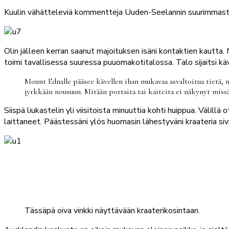
Kuulin vähätteleviä kommentteja Uuden-Seelannin suurimmasta
Olin jälleen kerran saanut majoituksen isäni kontaktien kautta
toimi tavallisessa suuressa puuomakotitalossa. Talo sijaitsi k
Mount Ednalle pääsee kävellen ihan mukavaa asvaltoitua tietä, m
jyrkkään nousuun. Mitään portaita tai kaiteita ei näkynyt missään,
Siispä liukastelin yli viisitoista minuuttia kohti huippua. Välill
laittaneet. Päästessäni ylös huomasin lähestyväni kraateria sivu
Tässäpä oiva vinkki näyttävään kraaterikosintaan.