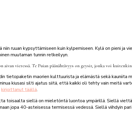
in ruuan kypsyttämiseen kuin kylpemiseen. Kylä on pieni ja vier
koinen muutaman tunnin retkeilyyn.
 aivan vieressä. Te Puian päänähtävyys on geysir, jonka voi kuitenk
in tietopaketin maorien kulttuurista ja elämästä sekä kauniita m
nua kiusasi silti ajatus siitä, että kaikki oli tehty vain meitä va
n
kirjoittanut täällä
.
ta toisaalta siellä on mieletöntä luontoa ympärillä. Siellä viet
umaan jopa 40-asteisessa termisessä vedessä. Siellä viihdyin pari